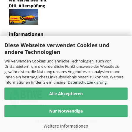
DHL Alterspüfung
Informationen
Sitemap
Diese Webseite verwendet Cookies und
Jugendschutz
andere Technologien
Bild und Markenrechte
Tabak Pedia
Wir verwenden Cookies und ähnliche Technologien, auch von
Weiterleitung von HU-Tobacco
Drittanbietern, um die ordentliche Funktionsweise der Website zu
gewährleisten, die Nutzung unseres Angebotes zu analysieren und
Ihnen ein bestmögliches Einkaufserlebnis bieten zu können. Weitere
Mitglied im
Informationen finden Sie in unserer
Datenschutzerklärung
.
Handelsverband Bayern
Alle Akzeptieren
Nur Notwendige
Onlineshop
by Gambio.de © 2025
Weitere Informationen