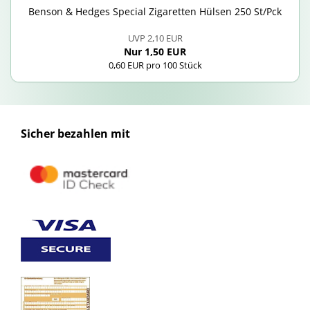
Ben­son & Hedges Spe­cial Zi­ga­ret­ten Hül­sen 250 St/Pck
UVP 2,10 EUR
Nur 1,50 EUR
0,60 EUR pro 100 Stück
Sicher bezahlen mit