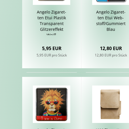
An­ge­lo Zi­ga­ret­
An­ge­lo Zi­ga­ret­
ten Etui Plas­tik
ten Etui Web­
Trans­pa­rent
stoff/Gum­mi­ert
Glit­zer­ef­fekt
Blau
Weiß
5,95 EUR
12,80 EUR
5,95 EUR pro Stück
12,80 EUR pro Stück