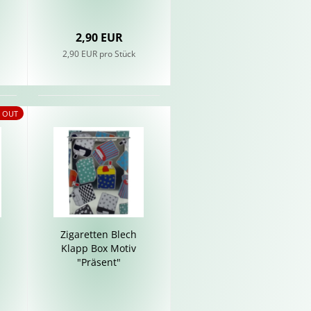
2,90 EUR
2,90 EUR pro Stück
 OUT
Zi­ga­ret­ten Blech
Klapp Box Motiv
"Prä­sent"