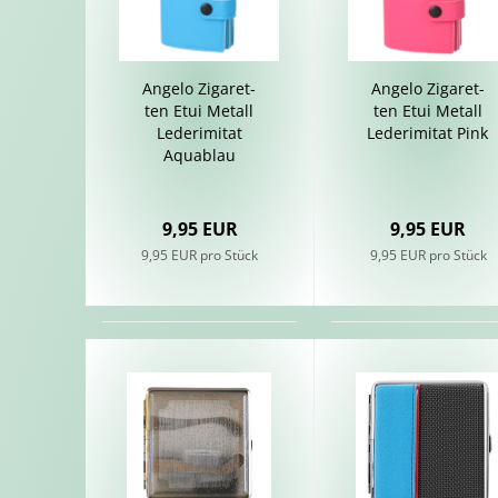
An­ge­lo Zi­ga­ret­
An­ge­lo Zi­ga­ret­
ten Etui Me­tall
ten Etui Me­tall
Le­der­imi­tat
Le­der­imi­tat Pink
Aqua­blau
9,95 EUR
9,95 EUR
9,95 EUR pro Stück
9,95 EUR pro Stück