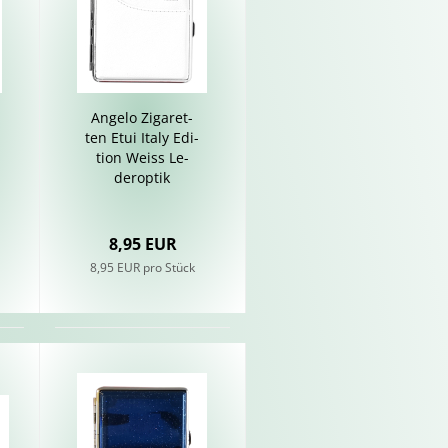
An­ge­lo Zi­ga­ret­
ten Etui Italy Edi­
ti­on Weiss Le­
der­op­tik
8,95 EUR
8,95 EUR pro Stück