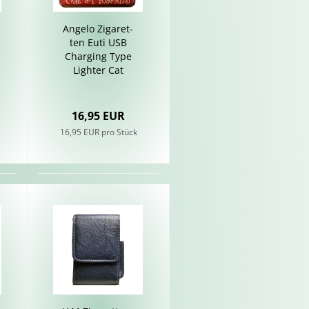
An­ge­lo Zi­ga­ret­
ten Euti USB
Char­ging Type
Ligh­ter Cat
16,95 EUR
16,95 EUR pro Stück