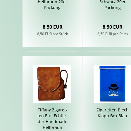
Hell­braun 20er
Schwarz 20er
Pa­ckung
Pa­ckung
8,50 EUR
8,50 EUR
8,50 EUR pro Stück
8,50 EUR pro Stück
Tif­fa­ny Zi­ga­ret­
Zi­ga­ret­ten Blech
ten Etui Echt­le­
Klapp Box Blau
der Hand­ma­de
Hell­braun