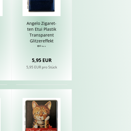
An­ge­lo Zi­ga­ret­
ten Etui Plas­tik
Trans­pa­rent
Glit­zer­ef­fekt
Blau
5,95 EUR
5,95 EUR pro Stück