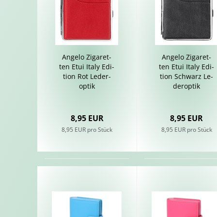
An­ge­lo Zi­ga­ret­
An­ge­lo Zi­ga­ret­
ten Etui Italy Edi­
ten Etui Italy Edi­
ti­on Rot Le­der­
ti­on Schwarz Le­
op­tik
der­op­tik
8,95 EUR
8,95 EUR
8,95 EUR pro Stück
8,95 EUR pro Stück