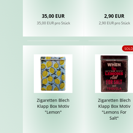
35,00 EUR
2,90 EUR
35,00 EUR pro Stück
2,90 EUR pro Stück
SOLD
Zi­ga­ret­ten Blech
Zi­ga­ret­ten Blech
Klapp Box Motiv
Klapp Box Motiv
"Lemon"
"Le­mons For
Salt"