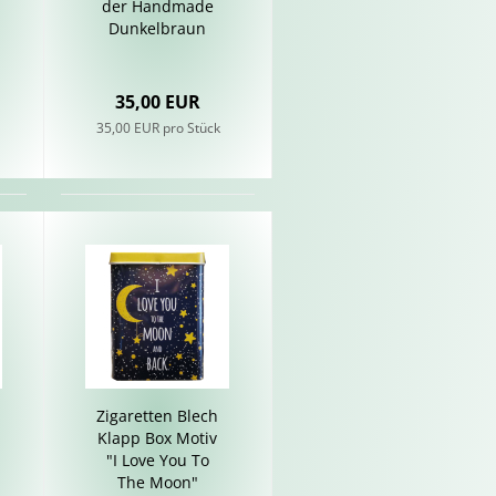
der Hand­ma­de
Dun­kel­braun
35,00 EUR
35,00 EUR pro Stück
Zi­ga­ret­ten Blech
Klapp Box Motiv
"I Love You To
The Moon"