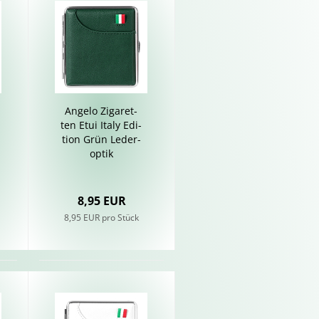
An­ge­lo Zi­ga­ret­
ten Etui Italy Edi­
ti­on Grün Le­der­
op­tik
8,95 EUR
8,95 EUR pro Stück