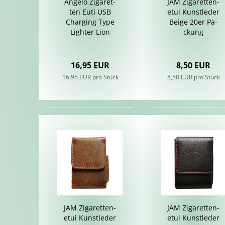
An­ge­lo Zi­ga­ret­
JAM Zi­ga­ret­ten­
ten Euti USB
etui Kunst­le­der
Char­ging Type
Beige 20er Pa­
Ligh­ter Lion
ckung
16,95 EUR
8,50 EUR
16,95 EUR pro Stück
8,50 EUR pro Stück
JAM Zi­ga­ret­ten­
JAM Zi­ga­ret­ten­
etui Kunst­le­der
etui Kunst­le­der