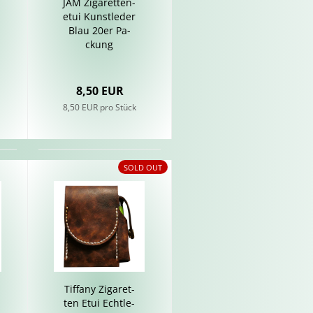
JAM Zi­ga­ret­ten­
etui Kunst­le­der
Blau 20er Pa­
ckung
8,50 EUR
8,50 EUR pro Stück
SOLD OUT
Tif­fa­ny Zi­ga­ret­
ten Etui Echt­le­