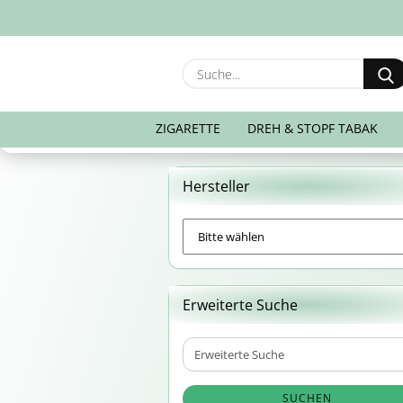
ZIGARETTE
DREH & STOPF TABAK
Hersteller
Erweiterte Suche
Erweiterte
Suche
SUCHEN