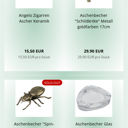
An­ge­lo Zi­gar­ren
Aschen­be­cher
Ascher Ke­ra­mik
"Schild­krö­te" Me­tall
gold­far­ben 17cm
15,50 EUR
29,90 EUR
15,50 EUR pro Stück
29,90 EUR pro Stück
SOLD OUT
Aschen­be­cher "Spin­
Aschen­be­cher Glas