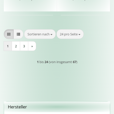
Sortieren nach
pro Seite
Sortieren nach
24 pro Seite
1
2
3
»
1
bis
24
(von insgesamt
67
)
Hersteller