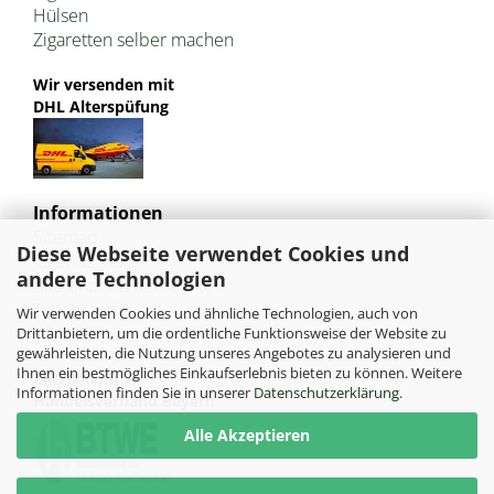
Hülsen
Zigaretten selber machen
Wir versenden mit
DHL Alterspüfung
Informationen
Sitemap
Diese Webseite verwendet Cookies und
Jugendschutz
andere Technologien
Bild und Markenrechte
Tabak Pedia
Wir verwenden Cookies und ähnliche Technologien, auch von
Weiterleitung von HU-Tobacco
Drittanbietern, um die ordentliche Funktionsweise der Website zu
gewährleisten, die Nutzung unseres Angebotes zu analysieren und
Ihnen ein bestmögliches Einkaufserlebnis bieten zu können. Weitere
Mitglied im
Informationen finden Sie in unserer
Datenschutzerklärung
.
Handelsverband Bayern
Alle Akzeptieren