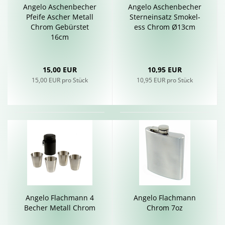
An­ge­lo Aschen­be­cher
An­ge­lo Aschen­be­cher
Pfei­fe Ascher Me­tall
Stern­ein­satz Smo­ke­l­
Chrom Ge­bürs­tet
ess Chrom Ø13cm
16cm
15,00 EUR
10,95 EUR
15,00 EUR pro Stück
10,95 EUR pro Stück
An­ge­lo Flach­mann 4
An­ge­lo Flach­mann
Be­cher Me­tall Chrom
Chrom 7oz