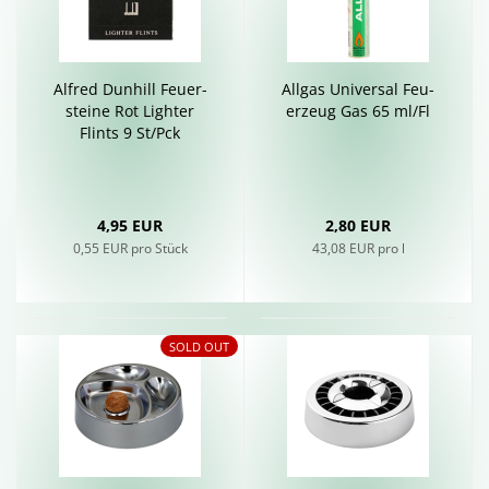
Al­fred Dun­hill Feu­er­
All­gas Uni­ver­sal Feu­
stei­ne Rot Ligh­ter
er­zeug Gas 65 ml/Fl
Flints 9 St/Pck
4,95 EUR
2,80 EUR
0,55 EUR pro Stück
43,08 EUR pro l
SOLD OUT