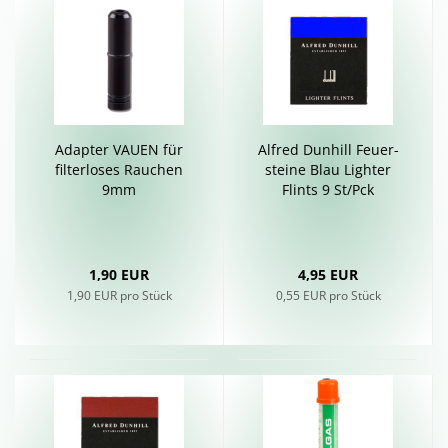
Ad­ap­ter VAUEN für
Al­fred Dun­hill Feu­er­
fil­ter­lo­ses Rau­chen
stei­ne Blau Ligh­ter
9mm
Flints 9 St/Pck
1,90 EUR
4,95 EUR
1,90 EUR pro Stück
0,55 EUR pro Stück