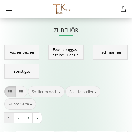
ZUBEHÖR
Feuerzeuggas -
Aschenbecher
Flachmänner
Steine - Benzin
Sonstiges
Sortieren nach
pro Seite
Sortieren nach
Alle Hersteller
pro Seite
24 pro Seite
1
2
3
»