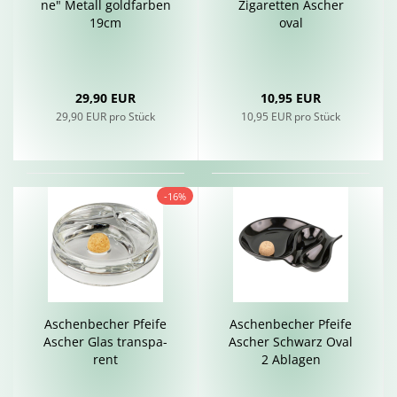
ne" Me­tall gold­far­ben
Zi­ga­ret­ten Ascher
19cm
oval
29,90 EUR
10,95 EUR
29,90 EUR pro Stück
10,95 EUR pro Stück
-16%
Aschen­be­cher Pfei­fe
Aschen­be­cher Pfei­fe
Ascher Glas trans­pa­
Ascher Schwarz Oval
rent
2 Ab­la­gen