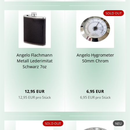
SOLD OUT
An­ge­lo Flach­mann
An­ge­lo Hy­gro­me­ter
Me­tall Le­der­imi­tat
50mm Chrom
Schwarz 7oz
12,95 EUR
6,95 EUR
12,95 EUR pro Stück
6,95 EUR pro Stück
SOLD OUT
NEU