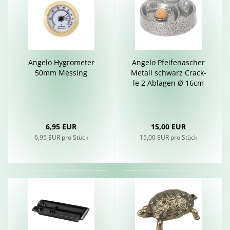
An­ge­lo Hy­gro­me­ter
An­ge­lo Pfei­fen­a­scher
50mm Mes­sing
Me­tall schwarz Crack­
le 2 Ab­la­gen Ø 16cm
6,95 EUR
15,00 EUR
6,95 EUR pro Stück
15,00 EUR pro Stück