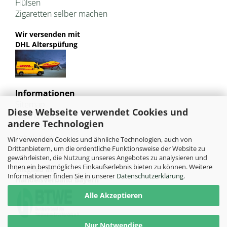
Hülsen
Zigaretten selber machen
Wir versenden mit
DHL Alterspüfung
Informationen
Sitemap
Diese Webseite verwendet Cookies und
Jugendschutz
andere Technologien
Bild und Markenrechte
Tabak Pedia
Wir verwenden Cookies und ähnliche Technologien, auch von
Weiterleitung von HU-Tobacco
Drittanbietern, um die ordentliche Funktionsweise der Website zu
gewährleisten, die Nutzung unseres Angebotes zu analysieren und
Ihnen ein bestmögliches Einkaufserlebnis bieten zu können. Weitere
Mitglied im
Informationen finden Sie in unserer
Datenschutzerklärung
.
Handelsverband Bayern
Alle Akzeptieren
Nur Notwendige