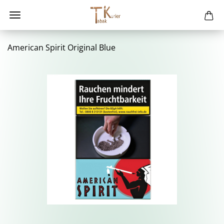
Ame­ri­can Spi­rit Ori­gi­nal Blue