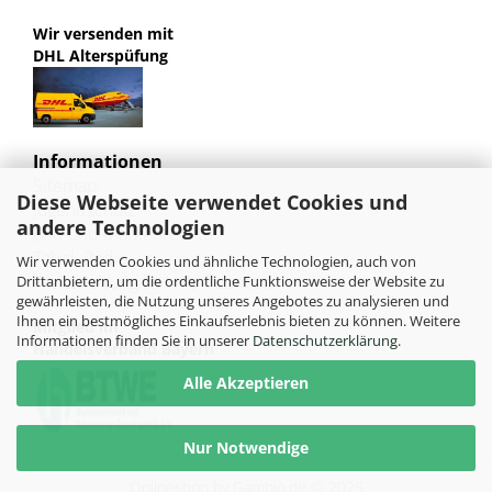
Wir versenden mit
DHL Alterspüfung
Informationen
Sitemap
Diese Webseite verwendet Cookies und
Jugendschutz
andere Technologien
Bild und Markenrechte
Tabak Pedia
Wir verwenden Cookies und ähnliche Technologien, auch von
Weiterleitung von HU-Tobacco
Drittanbietern, um die ordentliche Funktionsweise der Website zu
gewährleisten, die Nutzung unseres Angebotes zu analysieren und
Ihnen ein bestmögliches Einkaufserlebnis bieten zu können. Weitere
Mitglied im
Informationen finden Sie in unserer
Datenschutzerklärung
.
Handelsverband Bayern
Alle Akzeptieren
Nur Notwendige
Onlineshop
by Gambio.de © 2025