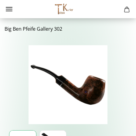
Big Ben Pfei­fe Gal­le­ry 302