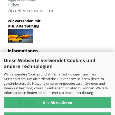
Hülsen
Zigaretten selber machen
Wir versenden mit
DHL Alterspüfung
Informationen
Sitemap
Diese Webseite verwendet Cookies und
Jugendschutz
andere Technologien
Bild und Markenrechte
Tabak Pedia
Wir verwenden Cookies und ähnliche Technologien, auch von
Weiterleitung von HU-Tobacco
Drittanbietern, um die ordentliche Funktionsweise der Website zu
gewährleisten, die Nutzung unseres Angebotes zu analysieren und
Ihnen ein bestmögliches Einkaufserlebnis bieten zu können. Weitere
Mitglied im
Informationen finden Sie in unserer
Datenschutzerklärung
.
Handelsverband Bayern
Alle Akzeptieren