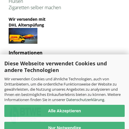
Hülsen
Zigaretten selber machen
Wir versenden mit
DHL Alterspüfung
Informationen
Sitemap
Diese Webseite verwendet Cookies und
Jugendschutz
andere Technologien
Bild und Markenrechte
Tabak Pedia
Wir verwenden Cookies und ähnliche Technologien, auch von
Weiterleitung von HU-Tobacco
Drittanbietern, um die ordentliche Funktionsweise der Website zu
gewährleisten, die Nutzung unseres Angebotes zu analysieren und
Ihnen ein bestmögliches Einkaufserlebnis bieten zu können. Weitere
Mitglied im
Informationen finden Sie in unserer
Datenschutzerklärung
.
Handelsverband Bayern
Alle Akzeptieren
Nur Notwendige