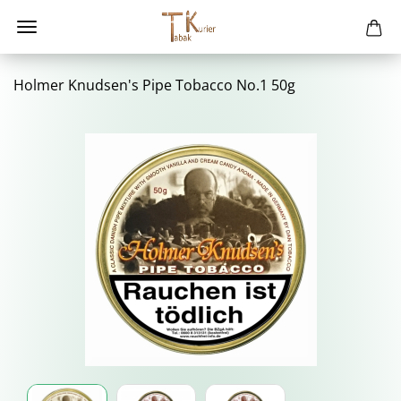
Hol­mer Knud­sen's Pipe To­bac­co No.1 50g