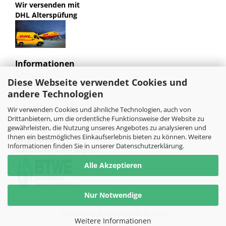
Wir versenden mit
DHL Alterspüfung
Informationen
Sitemap
Diese Webseite verwendet Cookies und
Jugendschutz
andere Technologien
Bild und Markenrechte
Tabak Pedia
Wir verwenden Cookies und ähnliche Technologien, auch von
Weiterleitung von HU-Tobacco
Drittanbietern, um die ordentliche Funktionsweise der Website zu
gewährleisten, die Nutzung unseres Angebotes zu analysieren und
Ihnen ein bestmögliches Einkaufserlebnis bieten zu können. Weitere
Mitglied im
Informationen finden Sie in unserer
Datenschutzerklärung
.
Handelsverband Bayern
Alle Akzeptieren
Nur Notwendige
Onlineshop
by Gambio.de © 2025
Weitere Informationen