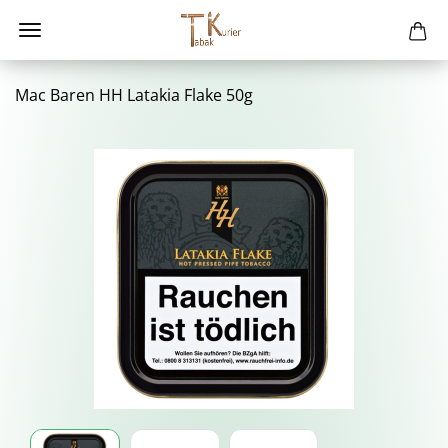
Mac Baren HH La­ta­kia Flake 50g