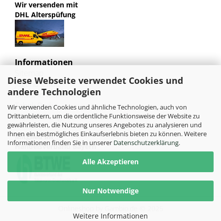
Wir versenden mit
DHL Alterspüfung
Informationen
Sitemap
Diese Webseite verwendet Cookies und
Jugendschutz
andere Technologien
Bild und Markenrechte
Tabak Pedia
Wir verwenden Cookies und ähnliche Technologien, auch von
Weiterleitung von HU-Tobacco
Drittanbietern, um die ordentliche Funktionsweise der Website zu
gewährleisten, die Nutzung unseres Angebotes zu analysieren und
Ihnen ein bestmögliches Einkaufserlebnis bieten zu können. Weitere
Mitglied im
Informationen finden Sie in unserer
Datenschutzerklärung
.
Handelsverband Bayern
Alle Akzeptieren
Nur Notwendige
Onlineshop
by Gambio.de © 2025
Weitere Informationen