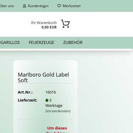
ber uns
Kundenlogin
Merkzettel
Ihr Warenkorb
0,00 EUR
IGARILLOS
FEUERZEUGE
ZUBEHÖR
Marl­bo­ro Gold Label
Soft
Art.Nr.:
16016
Lieferzeit:
3
Werktage
(Versandkosten)
Um dieses