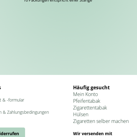
10 Packungen entspricht einer Stange
s
Häufig gesucht
Mein Konto
t & -formular
Pfeifentabak
Zigarettentabak
n & Zahlungsbedingungen
Hülsen
Zigaretten selber machen
iderrufen
Wir versenden mit