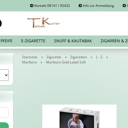
Kontakt 08141 / 92432
Info zur Anmeldung
Ü
Suche...
E-Mail
PFEIFE
E-ZIGARETTE
SNUFF & KAUTABAK
ZIGARREN & Z
Passwort
»
»
»
»
Startseite
Zigarette
Zigaretten
L - Z
»
Marlboro
Marlboro Gold Label Soft
Konto erstellen
Passwort vergessen?