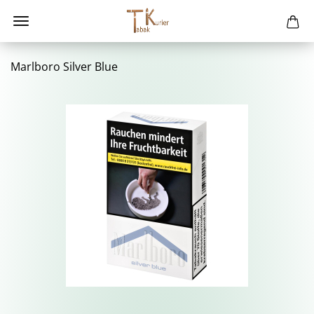
Marl­bo­ro Sil­ver Blue