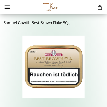
Sa­mu­el Ga­with Best Brown Flake 50g