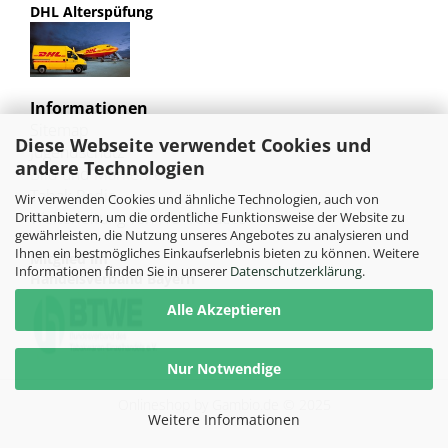
DHL Alterspüfung
Informationen
Sitemap
Diese Webseite verwendet Cookies und
Jugendschutz
andere Technologien
Bild und Markenrechte
Tabak Pedia
Wir verwenden Cookies und ähnliche Technologien, auch von
Weiterleitung von HU-Tobacco
Drittanbietern, um die ordentliche Funktionsweise der Website zu
gewährleisten, die Nutzung unseres Angebotes zu analysieren und
Ihnen ein bestmögliches Einkaufserlebnis bieten zu können. Weitere
Mitglied im
Informationen finden Sie in unserer
Datenschutzerklärung
.
Handelsverband Bayern
Alle Akzeptieren
Nur Notwendige
Onlineshop
by Gambio.de © 2025
Weitere Informationen