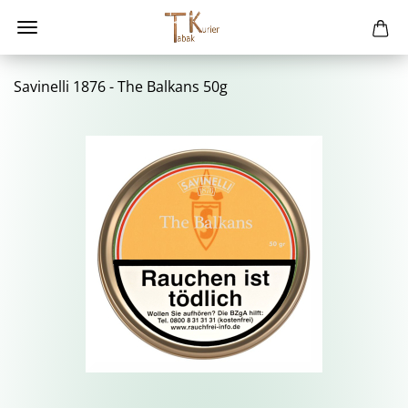
Sa­vi­nel­li 1876 - The Bal­kans 50g