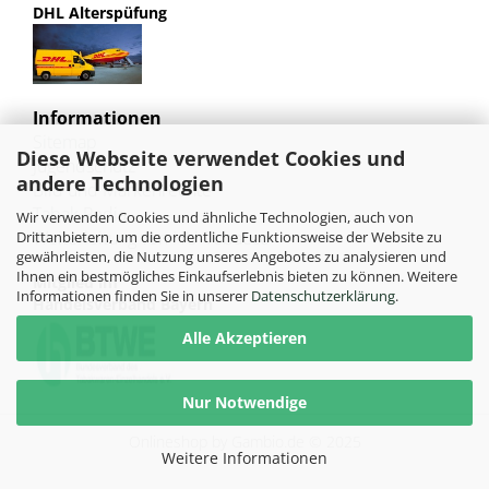
DHL Alterspüfung
Informationen
Sitemap
Diese Webseite verwendet Cookies und
Jugendschutz
andere Technologien
Bild und Markenrechte
Tabak Pedia
Wir verwenden Cookies und ähnliche Technologien, auch von
Weiterleitung von HU-Tobacco
Drittanbietern, um die ordentliche Funktionsweise der Website zu
gewährleisten, die Nutzung unseres Angebotes zu analysieren und
Ihnen ein bestmögliches Einkaufserlebnis bieten zu können. Weitere
Mitglied im
Informationen finden Sie in unserer
Datenschutzerklärung
.
Handelsverband Bayern
Alle Akzeptieren
Nur Notwendige
Onlineshop
by Gambio.de © 2025
Weitere Informationen