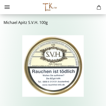
Mi­cha­el Apitz S.V.H. 100g