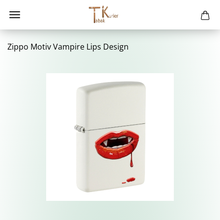
Zippo Motiv Vam­pi­re Lips De­sign