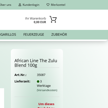
ber uns
Kundenlogin
Merkzettel
Ihr Warenkorb
0,00 EUR
IGARILLOS
FEUERZEUGE
ZUBEHÖR
Af­ri­can Line The Zulu
Blend 100g
Art.Nr.:
35087
Lieferzeit:
3
Werktage
(Versandkosten)
Um dieses