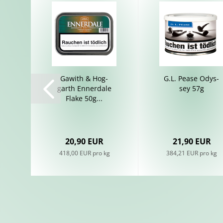
Ga­with & Hog­
G.L. Pease Odys­
garth En­nerdale
sey 57g
Flake 50g...
20,90 EUR
21,90 EUR
418,00 EUR pro kg
384,21 EUR pro kg