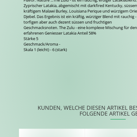
Flavor: Nature ...The Zulu - ist ein rauchig, erdiger Latakiablend
Zyprischer Latakia, abgemischt mit darkfired Kentucky, süsse
kräftigem Malawi Burley, Louisiana Perique und würzigem Ori
Djebel. Das Ergebnis ist ein kräftig, würziger Blend mit rauchig -
torfigen aber auch dezent süssen und fruchtigen
Geschmacksnoten. The Zulu - eine komplexe Mischung für de
erfahrenen Geniesser Latakia Anteil 58%
Stärke 5
Geschmack/Aroma -
Skala 1 (leicht) - 6 (stark)
KUNDEN, WELCHE DIESEN ARTIKEL BE
FOLGENDE ARTIKEL G