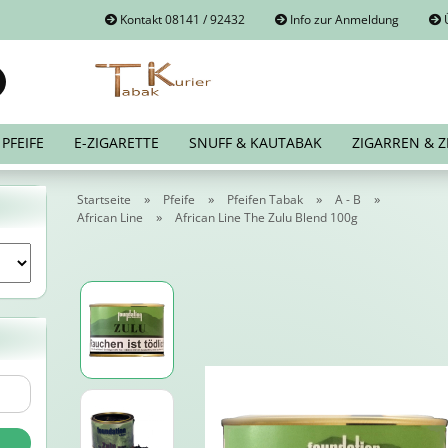
Kontakt 08141 / 92432
Info zur Anmeldung
Ü
Suche...
E-Mail
PFEIFE
E-ZIGARETTE
SNUFF & KAUTABAK
ZIGARREN & Z
Passwort
»
»
»
»
Startseite
Pfeife
Pfeifen Tabak
A - B
»
African Line
African Line The Zulu Blend 100g
Konto erstellen
Passwort vergessen?