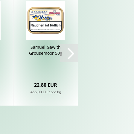
Sa­mu­el Ga­with
Vauen Pfei­fen­rei­
Grou­se­moor 50g
ni­ger Blau­Weiß 80
St/Btl...
22,80 EUR
3,40 EUR
456,00 EUR pro kg
4,25 EUR pro 100 Stück