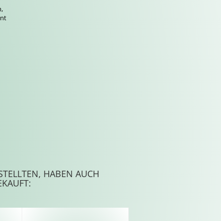
.
m,
ent
n
STELLTEN, HABEN AUCH
EKAUFT: