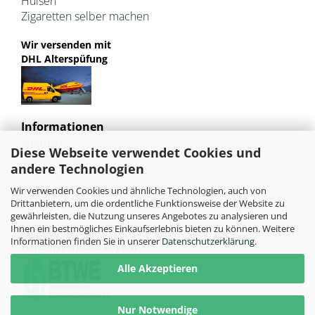
Hülsen
Zigaretten selber machen
Wir versenden mit
DHL Alterspüfung
Informationen
Sitemap
Diese Webseite verwendet Cookies und
Jugendschutz
andere Technologien
Bild und Markenrechte
Tabak Pedia
Wir verwenden Cookies und ähnliche Technologien, auch von
Weiterleitung von HU-Tobacco
Drittanbietern, um die ordentliche Funktionsweise der Website zu
gewährleisten, die Nutzung unseres Angebotes zu analysieren und
Ihnen ein bestmögliches Einkaufserlebnis bieten zu können. Weitere
Mitglied im
Informationen finden Sie in unserer
Datenschutzerklärung
.
Handelsverband Bayern
Alle Akzeptieren
Nur Notwendige