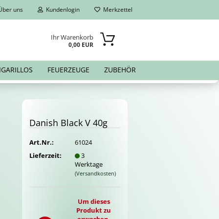
ber uns
Kundenlogin
Merkzettel
Ihr Warenkorb
0,00 EUR
IGARILLOS
FEUERZEUGE
ZUBEHÖR
Da­nish Black V 40g
Art.Nr.:
61024
Lieferzeit:
3
Werktage
(Versandkosten)
Um dieses
Produkt zu
erwerben,