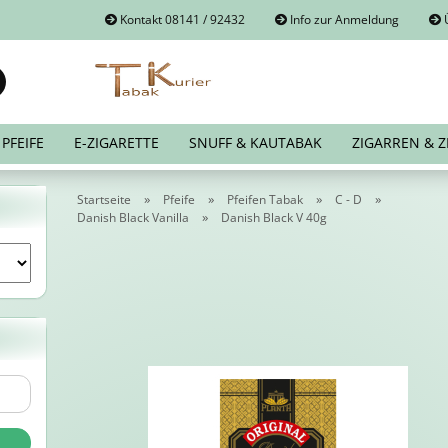
Kontakt 08141 / 92432
Info zur Anmeldung
Ü
Suche...
E-Mail
PFEIFE
E-ZIGARETTE
SNUFF & KAUTABAK
ZIGARREN & Z
Passwort
»
»
»
»
Startseite
Pfeife
Pfeifen Tabak
C - D
»
Danish Black Vanilla
Danish Black V 40g
Konto erstellen
Passwort vergessen?