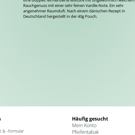
Eine doppelt fermentierte Mixture mit ungewöhnlich weichem
Rauchgenuss mit einer sehr feinen Vanille-Note. Ein sehr
angenehmer Raumduft. Nach einem dänischen Rezept in
Deutschland hergestellt in der 40g Pouch.
s
Häufig gesucht
Mein Konto
t & -formular
Pfeifentabak