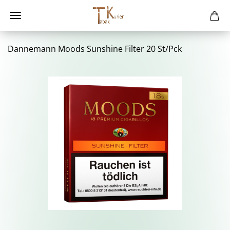
Dan­ne­mann Moods Sunshi­ne Fil­ter 20 St/Pck