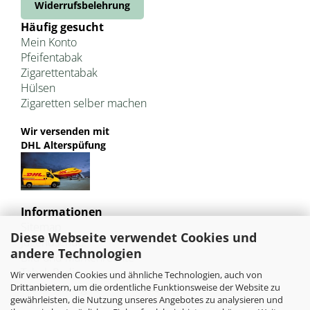
Widerrufsbelehrung
Häufig gesucht
Mein Konto
Pfeifentabak
Zigarettentabak
Hülsen
Zigaretten selber machen
Wir versenden mit
DHL Alterspüfung
Informationen
Sitemap
Diese Webseite verwendet Cookies und
Jugendschutz
andere Technologien
Bild und Markenrechte
Tabak Pedia
Wir verwenden Cookies und ähnliche Technologien, auch von
Weiterleitung von HU-Tobacco
Drittanbietern, um die ordentliche Funktionsweise der Website zu
gewährleisten, die Nutzung unseres Angebotes zu analysieren und