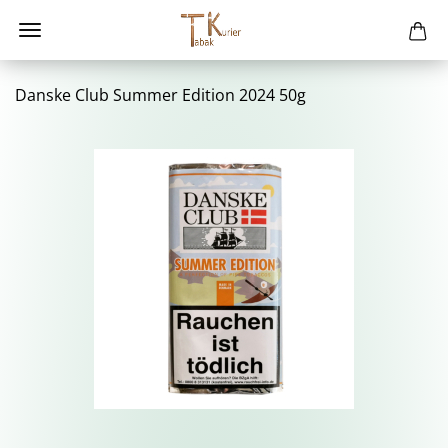
Dans­ke Club Sum­mer Edi­ti­on 2024 50g