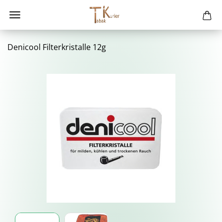
De­ni­cool Fil­ter­kris­tal­le 12g