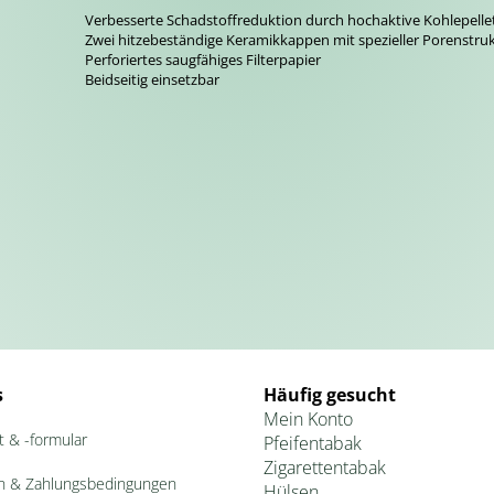
Verbesserte Schadstoffreduktion durch hochaktive Kohlepelle
Zwei hitzebeständige Keramikkappen mit spezieller Porenstru
Perforiertes saugfähiges Filterpapier
Beidseitig einsetzbar
s
Häufig gesucht
Mein Konto
t & -formular
Pfeifentabak
Zigarettentabak
n & Zahlungsbedingungen
Hülsen