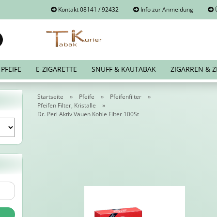
Kontakt 08141 / 92432
Info zur Anmeldung
Ü
Suche...
E-Mail
PFEIFE
E-ZIGARETTE
SNUFF & KAUTABAK
ZIGARREN & Z
Passwort
»
»
»
Startseite
Pfeife
Pfeifenfilter
»
Pfeifen Filter, Kristalle
Dr. Perl Aktiv Vauen Kohle Filter 100St
Konto erstellen
Passwort vergessen?