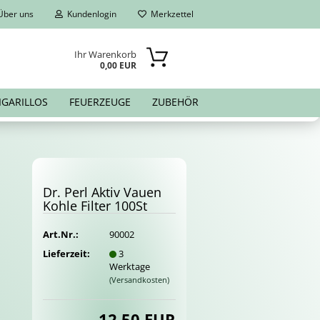
ber uns
Kundenlogin
Merkzettel
Ihr Warenkorb
0,00 EUR
IGARILLOS
FEUERZEUGE
ZUBEHÖR
Dr. Perl Aktiv Vauen
Kohle Fil­ter 100St
Art.Nr.:
90002
Lieferzeit:
3
Werktage
(Versandkosten)
12,50 EUR