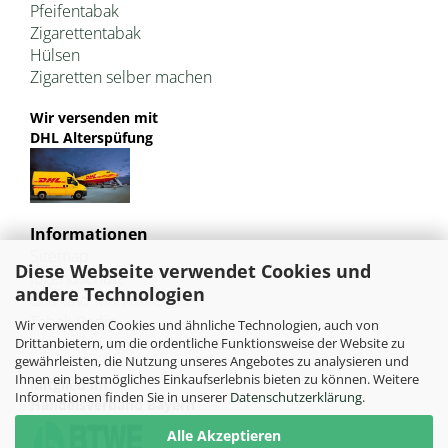
Pfeifentabak
Zigarettentabak
Hülsen
Zigaretten selber machen
Wir versenden mit
DHL Alterspüfung
Informationen
Sitemap
Diese Webseite verwendet Cookies und
Jugendschutz
andere Technologien
Bild und Markenrechte
Tabak Pedia
Wir verwenden Cookies und ähnliche Technologien, auch von
Weiterleitung von HU-Tobacco
Drittanbietern, um die ordentliche Funktionsweise der Website zu
gewährleisten, die Nutzung unseres Angebotes zu analysieren und
Ihnen ein bestmögliches Einkaufserlebnis bieten zu können. Weitere
Mitglied im
Informationen finden Sie in unserer
Datenschutzerklärung
.
Handelsverband Bayern
Alle Akzeptieren