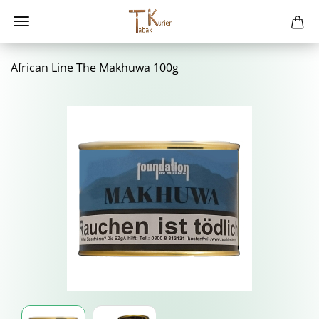
Af­ri­can Line The Mak­hu­wa 100g