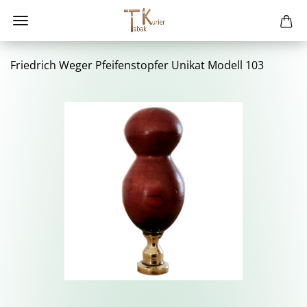
Fried­rich Weger Pfei­fen­st­op­fer Uni­kat Mo­dell 103