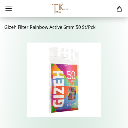
Gizeh Fil­ter Rain­bow Ac­ti­ve 6mm 50 St/Pck