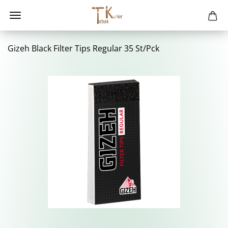
Gizeh Black Fil­ter Tips Re­gu­lar 35 St/Pck