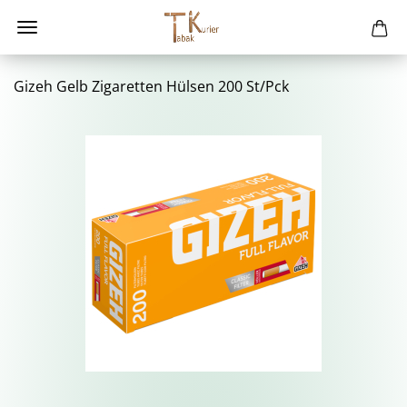
Gizeh Gelb Zi­ga­ret­ten Hül­sen 200 St/Pck