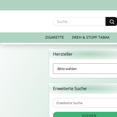
ZIGARETTE
DREH & STOPF TABAK
Hersteller
Erweiterte Suche
Erweiterte
Suche
SUCHEN