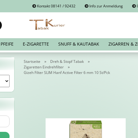
Kontakt 08141 / 92432
Info zur Anmeldung
Ü
Suche...
E-Mail
PFEIFE
E-ZIGARETTE
SNUFF & KAUTABAK
ZIGARREN & Z
Passwort
»
»
Startseite
Dreh & Stopf Tabak
»
Zigaretten Eindrehfilter
Gizeh Filter SLIM Hanf Active Filter 6 mm 10 St/Pck
Konto erstellen
Passwort vergessen?