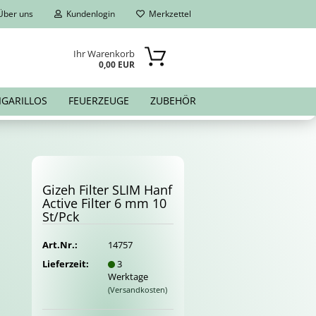
ber uns
Kundenlogin
Merkzettel
Ihr Warenkorb
0,00 EUR
IGARILLOS
FEUERZEUGE
ZUBEHÖR
Gizeh Fil­ter SLIM Hanf
Ac­ti­ve Fil­ter 6 mm 10
St/Pck
Art.Nr.:
14757
Lieferzeit:
3
Werktage
(Versandkosten)