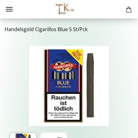
Han­dels­gold Ci­ga­ril­los Blue 5 St/Pck