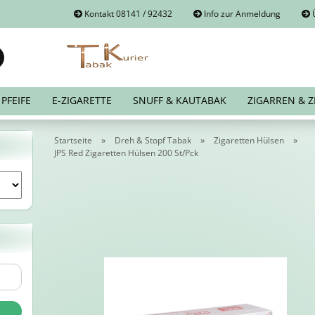
Kontakt 08141 / 92432
Info zur Anmeldung
Ü
Suche...
E-Mail
PFEIFE
E-ZIGARETTE
SNUFF & KAUTABAK
ZIGARREN & Z
Passwort
»
»
»
Startseite
Dreh & Stopf Tabak
Zigaretten Hülsen
JPS Red Zigaretten Hülsen 200 St/Pck
Konto erstellen
Passwort vergessen?