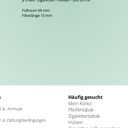
JPS Red - Zigaretten - Hülsen - 200 St/Pck
Füllraum 69 mm
Filterlänge 15 mm
s
Häufig gesucht
Mein Konto
t & -formular
Pfeifentabak
Zigarettentabak
n & Zahlungsbedingungen
Hülsen