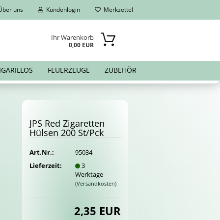
ber uns
Kundenlogin
Merkzettel
Ihr Warenkorb
0,00 EUR
IGARILLOS
FEUERZEUGE
ZUBEHÖR
JPS Red Zi­ga­ret­ten
Hül­sen 200 St/Pck
Art.Nr.:
95034
Lieferzeit:
3
Werktage
(Versandkosten)
2,35 EUR