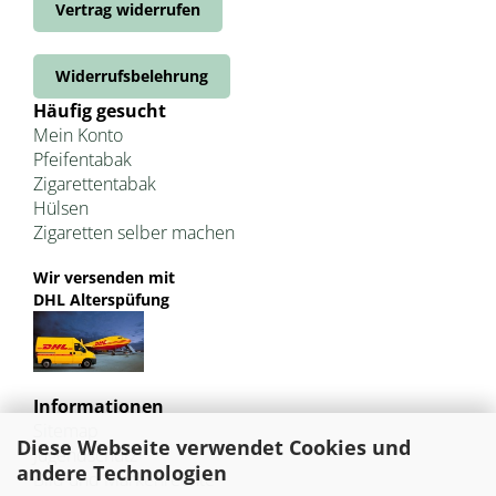
Vertrag widerrufen
Widerrufsbelehrung
Häufig gesucht
Mein Konto
Pfeifentabak
Zigarettentabak
Hülsen
Zigaretten selber machen
Wir versenden mit
DHL Alterspüfung
Informationen
Sitemap
Diese Webseite verwendet Cookies und
Jugendschutz
andere Technologien
Bild und Markenrechte