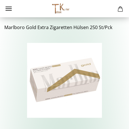
Marl­bo­ro Gold Extra Zi­ga­ret­ten Hül­sen 250 St/Pck