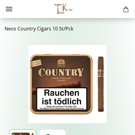
Neos Coun­try Ci­gars 10 St/Pck