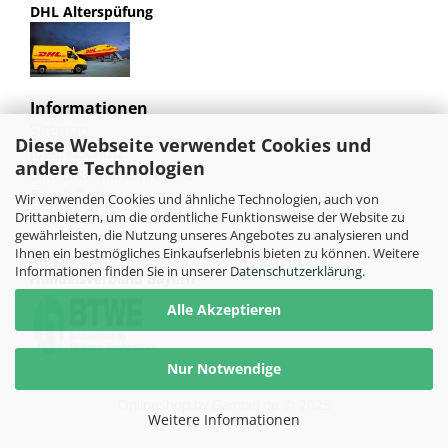
DHL Alterspüfung
Informationen
Sitemap
Diese Webseite verwendet Cookies und
Jugendschutz
andere Technologien
Bild und Markenrechte
Tabak Pedia
Wir verwenden Cookies und ähnliche Technologien, auch von
Weiterleitung von HU-Tobacco
Drittanbietern, um die ordentliche Funktionsweise der Website zu
gewährleisten, die Nutzung unseres Angebotes zu analysieren und
Ihnen ein bestmögliches Einkaufserlebnis bieten zu können. Weitere
Mitglied im
Informationen finden Sie in unserer
Datenschutzerklärung
.
Handelsverband Bayern
Alle Akzeptieren
Nur Notwendige
Onlineshop
by Gambio.de © 2025
Weitere Informationen