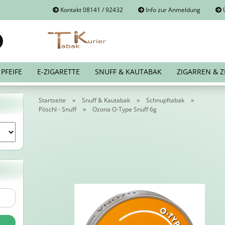
Kontakt 08141 / 92432
Info zur Anmeldung
Ü
Suche...
E-Mail
PFEIFE
E-ZIGARETTE
SNUFF & KAUTABAK
ZIGARREN & Z
Passwort
»
»
»
Startseite
Snuff & Kautabak
Schnupftabak
»
Pöschl - Snuff
Ozona O-Type Snuff 6g
Konto erstellen
Passwort vergessen?