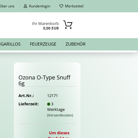
ber uns
Kundenlogin
Merkzettel
Ihr Warenkorb
0,00 EUR
IGARILLOS
FEUERZEUGE
ZUBEHÖR
Ozona O-​Type Snuff
6g
Art.Nr.:
12171
Lieferzeit:
3
Werktage
(Versandkosten)
Um dieses