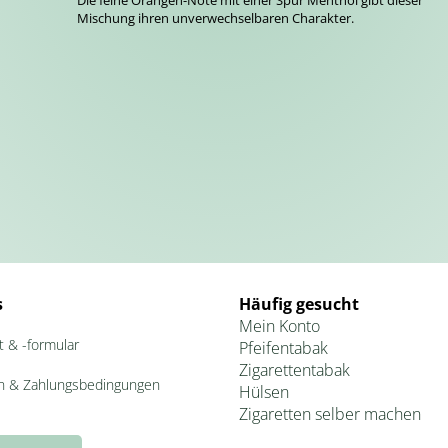
Die feine Orangen-Note mit einer Spur Menthol gibt dieser
Mischung ihren unverwechselbaren Charakter.
s
Häufig gesucht
Mein Konto
t & -formular
Pfeifentabak
Zigarettentabak
n & Zahlungsbedingungen
Hülsen
Zigaretten selber machen