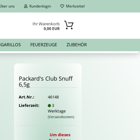
ber uns
Kundenlogin
Merkzettel
Ihr Warenkorb
0,00 EUR
IGARILLOS
FEUERZEUGE
ZUBEHÖR
Pa­ckard's Club Snuff
6,5g
Art.Nr.:
46148
Lieferzeit:
3
Werktage
(Versandkosten)
Um dieses