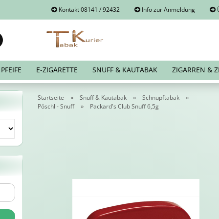
Kontakt 08141 / 92432
Info zur Anmeldung
Ü
Suche...
E-Mail
PFEIFE
E-ZIGARETTE
SNUFF & KAUTABAK
ZIGARREN & Z
Passwort
»
»
»
Startseite
Snuff & Kautabak
Schnupftabak
»
Pöschl - Snuff
Packard's Club Snuff 6,5g
Konto erstellen
Passwort vergessen?