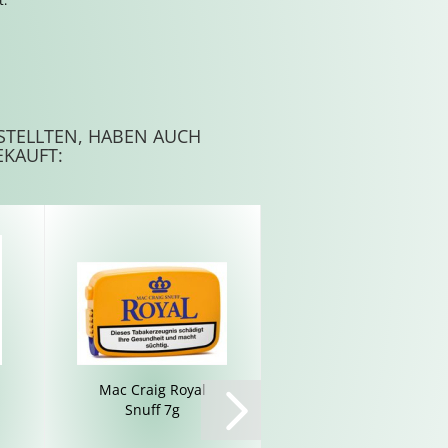
t.
STELLTEN, HABEN AUCH
EKAUFT:
Mac Craig Royal
W.Ø. Lar­sen Curly
Snuff 7g
Flake No. 32 50g