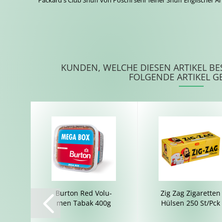
Packard's Club Snuff von Pöschl sehr feiner Snuff Englischer Ar
KUNDEN, WELCHE DIESEN ARTIKEL BE
FOLGENDE ARTIKEL G
Bur­ton Red Vo­lu­
Zig Zag Zi­ga­ret­ten
men Tabak 400g
Hül­sen 250 St/Pck