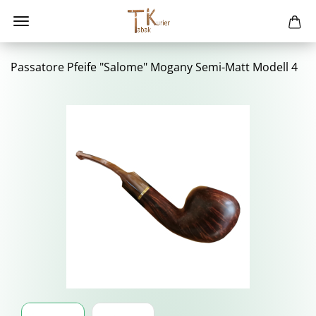
Pas­sa­to­re Pfei­fe "Sa­lo­me" Mo­ga­ny Semi-​Matt Mo­dell 4