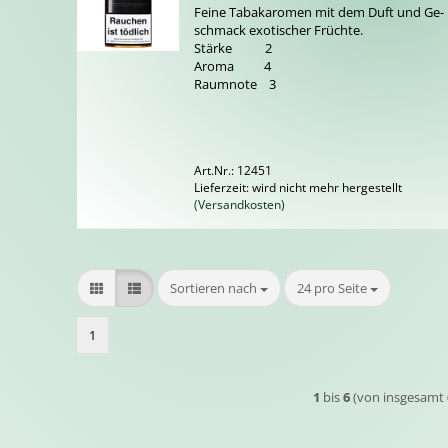
Feine Ta­ba­k­a­ro­men mit dem Duft und Ge­
schmack exo­ti­scher Früch­te.
Stär­ke 2
Aroma 4
Raum­no­te 3
Art.Nr.: 12451
Lieferzeit: wird nicht mehr hergestellt
(Versandkosten)
Sortieren nach
pro Seite
Sortieren nach
24 pro Seite
1
1
bis
6
(von insgesamt