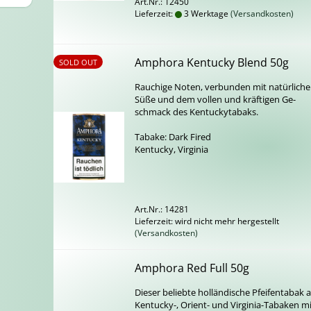
Art.Nr.: 12450
Lieferzeit:
3 Werktage
(Versandkosten)
Am­pho­ra Ken­tu­cky Blend 50g
SOLD OUT
Rau­chi­ge Noten, ver­bun­den mit na­tür­li­che
Süße und dem vol­len und kräf­ti­gen Ge­
schmack des Ken­tu­cky­ta­baks.
Ta­ba­ke: Dark Fired
Ken­tu­cky, Vir­gi­nia
Art.Nr.: 14281
Lieferzeit: wird nicht mehr hergestellt
(Versandkosten)
Am­pho­ra Red Full 50g
Die­ser be­lieb­te hol­län­di­sche Pfei­fen­ta­bak 
Kentucky-​, Orient-​ und Virginia-​Tabaken m