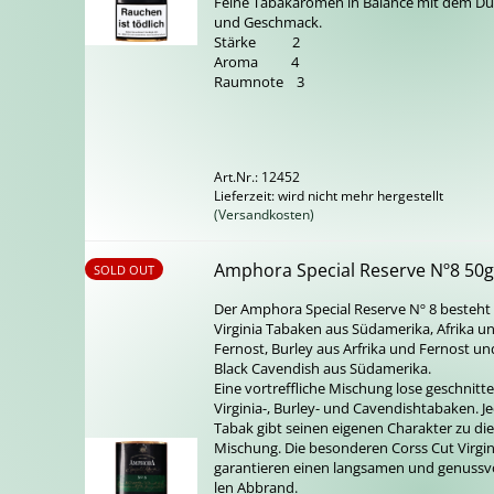
Feine Ta­ba­k­a­ro­men in Ba­lan­ce mit dem Du
und Ge­schmack.
Stär­ke 2
Aroma 4
Raum­no­te 3
Art.Nr.: 12452
Lieferzeit: wird nicht mehr hergestellt
(Versandkosten)
Am­pho­ra Spe­cial Re­ser­ve Nº8 50
SOLD OUT
Der Am­pho­ra Spe­cial Re­ser­ve Nº 8 be­steht
Vir­gi­nia Ta­ba­ken aus Süd­ame­ri­ka, Afri­ka u
Fern­ost, Bur­ley aus Ar­fri­ka und Fern­ost un
Black Ca­ven­dish aus Süd­ame­ri­ka.
Eine vor­treff­li­che Mi­schung lose ge­schnit­te
Virginia-​, Burley-​ und Ca­ven­dish­t­a­ba­ken. J
Tabak gibt sei­nen ei­ge­nen Cha­rak­ter zu die
Mi­schung. Die be­son­de­ren Corss Cut Vir­gi­n
ga­ran­tie­ren einen lang­sa­men und ge­nuss­v
len Ab­brand.