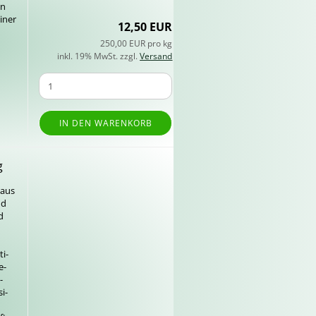
en
iner
12,50 EUR
250,00 EUR pro kg
inkl. 19% MwSt. zzgl.
Versand
IN DEN WARENKORB
g
 aus
nd
d
ti­
e­
­
si­