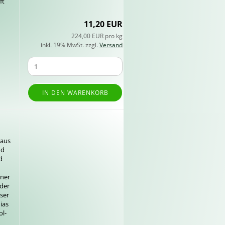
ft
11,20 EUR
224,00 EUR pro kg
inkl. 19% MwSt. zzgl.
Versand
IN DEN WARENKORB
g
 aus
nd
d
­ner
eder
­ser
i­as
ol­