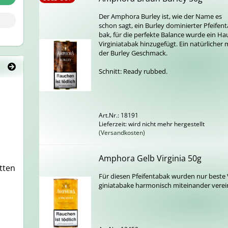
Der Am­pho­ra Bur­ley ist, wie der Name es
schon sagt, ein Bur­ley do­mi­nier­ter Pfei­fen­t
bak, für die per­fek­te Ba­lan­ce wurde ein H
Vir­gi­nia­ta­bak hin­zu­ge­fügt. Ein na­tür­li­cher 
der Bur­ley Ge­schmack.
Schnitt: Ready rub­bed.
Art.Nr.: 18191
Lieferzeit: wird nicht mehr hergestellt
(Versandkosten)
Am­pho­ra Gelb Vir­gi­nia 50g
t­ten
Für die­sen Pfei­fen­ta­bak wur­den nur beste 
gi­nia­ta­ba­ke har­mo­nisch mit­ein­an­der ver­ei