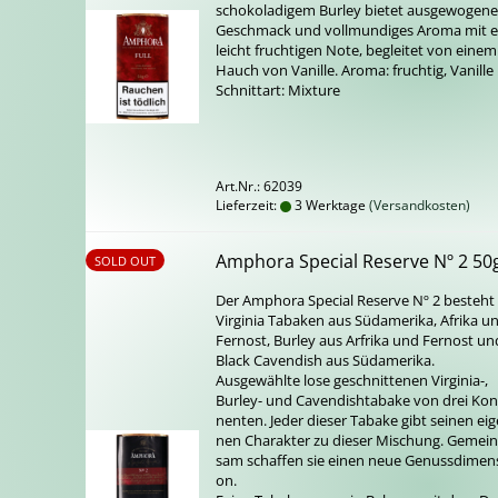
scho­ko­la­di­gem Bur­ley bie­tet aus­ge­wo­ge­n
Ge­schmack und voll­mun­di­ges Aroma mit e
leicht fruch­ti­gen Note, be­glei­tet von einem
Hauch von Va­nil­le. Aroma: fruch­tig, Va­nil­le
Schnitt­art: Mix­tu­re
Art.Nr.: 62039
Lieferzeit:
3 Werktage
(Versandkosten)
Am­pho­ra Spe­cial Re­ser­ve Nº 2 50
SOLD OUT
Der Am­pho­ra Spe­cial Re­ser­ve Nº 2 be­steht
Vir­gi­nia Ta­ba­ken aus Süd­ame­ri­ka, Afri­ka u
Fern­ost, Bur­ley aus Ar­fri­ka und Fern­ost un
Black Ca­ven­dish aus Süd­ame­ri­ka.
Aus­ge­wähl­te lose ge­schnit­te­nen Virginia-​,
Burley-​ und Ca­ven­dish­t­a­ba­ke von drei Kon­
nen­ten. Jeder die­ser Ta­ba­ke gibt sei­nen ei­g
nen Cha­rak­ter zu die­ser Mi­schung. Ge­mein
sam schaf­fen sie einen neue Ge­nuss­di­men­
on.