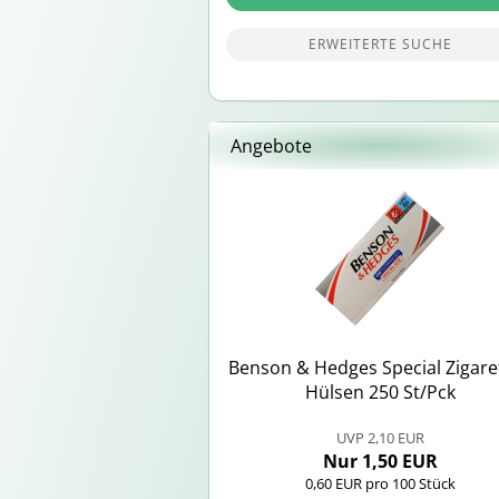
ERWEITERTE SUCHE
Angebote
Ben­son & Hedges Spe­cial Zi­ga­re
Hül­sen 250 St/Pck
UVP 2,10 EUR
Nur 1,50 EUR
0,60 EUR pro 100 Stück