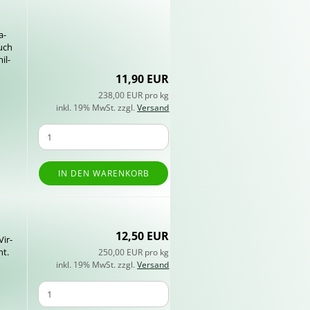
a­
auch
mil­
11,90 EUR
238,00 EUR pro kg
inkl. 19% MwSt. zzgl.
Versand
IN DEN WARENKORB
12,50 EUR
Vir­
nt.
250,00 EUR pro kg
inkl. 19% MwSt. zzgl.
Versand