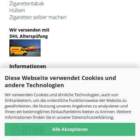
Zigarettentabak
Hülsen
Zigaretten selber machen
Wir versenden mit
DHL Alterspüfung
Informationen
Sitemap
Diese Webseite verwendet Cookies und
Jugendschutz
andere Technologien
Bild und Markenrechte
Tabak Pedia
Wir verwenden Cookies und ähnliche Technologien, auch von
Weiterleitung von HU-Tobacco
Drittanbietern, um die ordentliche Funktionsweise der Website zu
gewährleisten, die Nutzung unseres Angebotes zu analysieren und
Ihnen ein bestmögliches Einkaufserlebnis bieten zu können. Weitere
Mitglied im
Informationen finden Sie in unserer
Datenschutzerklärung
.
Handelsverband Bayern
Alle Akzeptieren