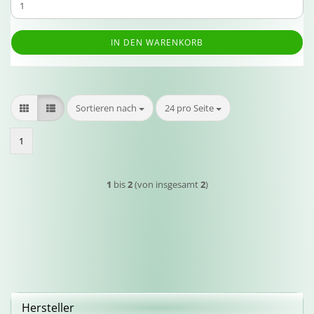
IN DEN WARENKORB
Sortieren nach
pro Seite
Sortieren nach
24 pro Seite
1
1
bis
2
(von insgesamt
2
)
Hersteller