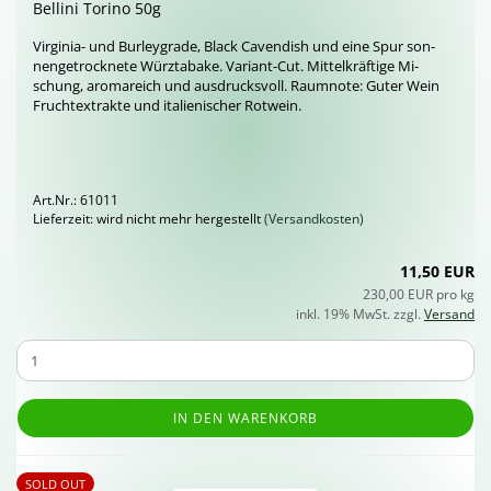
Bel­li­ni To­ri­no 50g
Virginia-​ und Bur­ley­gra­de, Black Ca­ven­dish und eine Spur son­
nen­ge­trock­ne­te Würz­ta­ba­ke. Variant-​Cut. Mit­tel­kräf­ti­ge Mi­
schung, aro­ma­reich und aus­drucks­voll. Raum­no­te: Guter Wein
Frucht­ex­trak­te und ita­lie­ni­scher Rot­wein.
Art.Nr.: 61011
Lieferzeit: wird nicht mehr hergestellt
(Versandkosten)
11,50 EUR
230,00 EUR pro kg
inkl. 19% MwSt. zzgl.
Versand
IN DEN WARENKORB
SOLD OUT