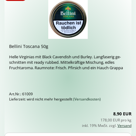
Bel­li­ni Tos­ca­na 50g
Helle Vir­gi­ni­as mit Black Ca­ven­dish und Bur­ley. Lang­fa­se­rig ge­
schnit­ten mit ready rub­bed. Mit­tel­kräf­ti­ge Mi­schung, edles
Frucht­aro­ma. Raum­no­te: Frisch. Pfir­sich und ein Hauch Grap­pa
Art.Nr.: 61009
Lieferzeit: wird nicht mehr hergestellt
(Versandkosten)
8,90 EUR
178,00 EUR pro kg
inkl. 19% MwSt. zzgl.
Versand