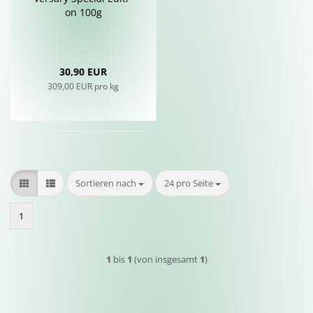
on 100g
30,90 EUR
309,00 EUR pro kg
Sortieren nach
pro Seite
Sortieren nach
24 pro Seite
1
1
bis
1
(von insgesamt
1
)