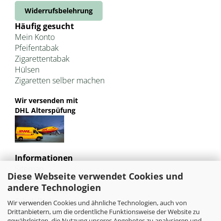
Widerrufsbelehrung
Häufig gesucht
Mein Konto
Pfeifentabak
Zigarettentabak
Hülsen
Zigaretten selber machen
Wir versenden mit
DHL Alterspüfung
Informationen
Sitemap
Diese Webseite verwendet Cookies und
Jugendschutz
andere Technologien
Bild und Markenrechte
Tabak Pedia
Wir verwenden Cookies und ähnliche Technologien, auch von
Weiterleitung von HU-Tobacco
Drittanbietern, um die ordentliche Funktionsweise der Website zu
gewährleisten, die Nutzung unseres Angebotes zu analysieren und