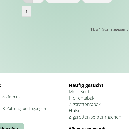
1
1
bis
1
(von insgesamt
s
Häufig gesucht
Mein Konto
t & -formular
Pfeifentabak
Zigarettentabak
n & Zahlungsbedingungen
Hülsen
Zigaretten selber machen
iderrufen
Wir versenden mit