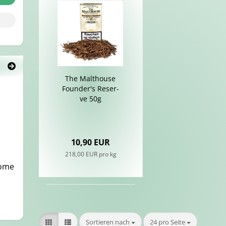
The Malt­house
Foun­der's Re­ser­
ve 50g
10,90 EUR
218,00 EUR pro kg
o­me
Sortieren nach
pro Seite
Sortieren nach
24 pro Seite