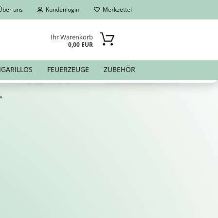
ber uns
Kundenlogin
Merkzettel
Ihr Warenkorb
0,00 EUR
IGARILLOS
FEUERZEUGE
ZUBEHÖR
e