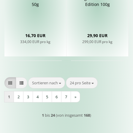
50g
Edi­ti­on 100g
16,70 EUR
29,90 EUR
334,00 EUR pro kg
299,00 EUR pro kg
Sortieren nach
pro Seite
Sortieren nach
24 pro Seite
1
2
3
4
5
6
7
»
1
bis
24
(von insgesamt
168
)