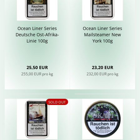
Ocean Liner Se­ries
Ocean Liner Se­ries
Deut­sche Ost-​Afrika-​
Mail­s­tea­mer New
Linie 100g
York 100g
25,50 EUR
23,20 EUR
255,00 EUR pro kg
232,00 EUR pro kg
SOLD OUT