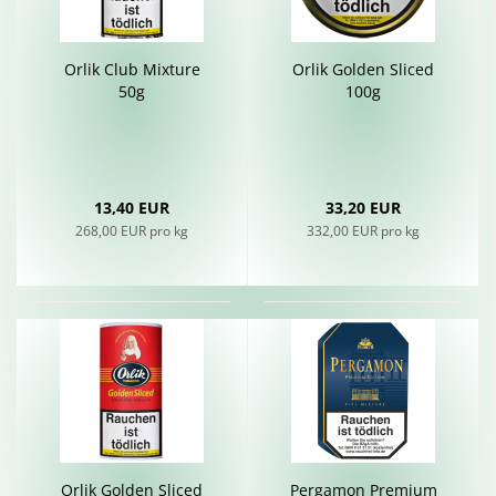
Orlik Club Mix­tu­re
Orlik Gol­den Sli­ced
50g
100g
13,40 EUR
33,20 EUR
268,00 EUR pro kg
332,00 EUR pro kg
Orlik Gol­den Sli­ced
Per­ga­mon Pre­mi­um