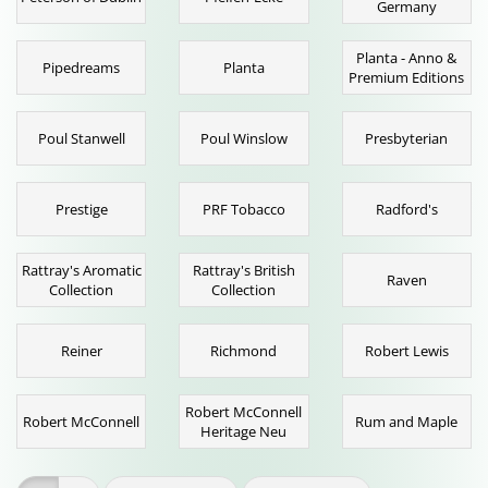
Germany
Planta - Anno &
Pipedreams
Planta
Premium Editions
Poul Stanwell
Poul Winslow
Presbyterian
Prestige
PRF Tobacco
Radford's
Rattray's Aromatic
Rattray's British
Raven
Collection
Collection
Reiner
Richmond
Robert Lewis
Robert McConnell
Robert McConnell
Rum and Maple
Heritage Neu