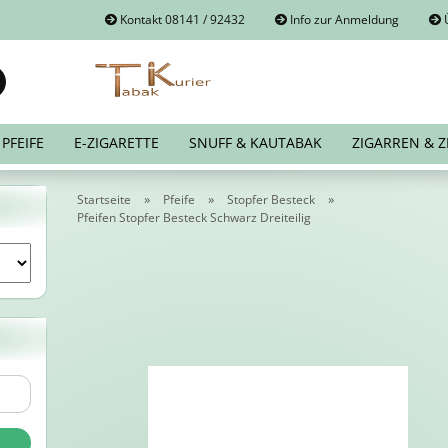
Kontakt 08141 / 92432
Info zur Anmeldung
Ü
Suche...
E-Mail
PFEIFE
E-ZIGARETTE
SNUFF & KAUTABAK
ZIGARREN & Z
Passwort
»
»
»
Startseite
Pfeife
Stopfer Besteck
Pfeifen Stopfer Besteck Schwarz Dreiteilig
Konto erstellen
Passwort vergessen?