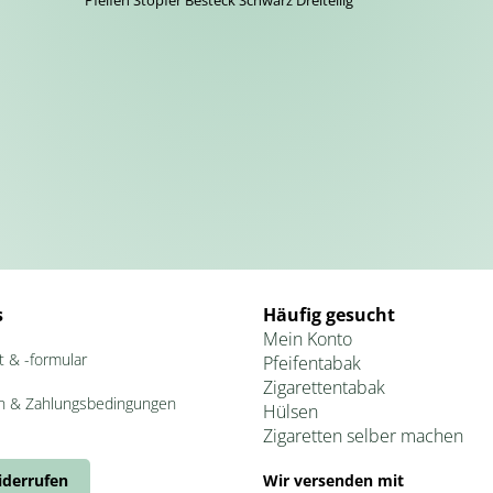
Pfeifen Stopfer Besteck Schwarz Dreiteilig
s
Häufig gesucht
Mein Konto
t & -formular
Pfeifentabak
Zigarettentabak
n & Zahlungsbedingungen
Hülsen
Zigaretten selber machen
iderrufen
Wir versenden mit