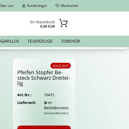
ber uns
Kundenlogin
Merkzettel
Ihr Warenkorb
0,00 EUR
IGARILLOS
FEUERZEUGE
ZUBEHÖR
SOLD OUT
Pfei­fen Stop­fer Be­
steck Schwarz Drei­tei­
lig
Art.Nr.:
10472
Lieferzeit:
im
Bestellprozess
(Versandkosten)