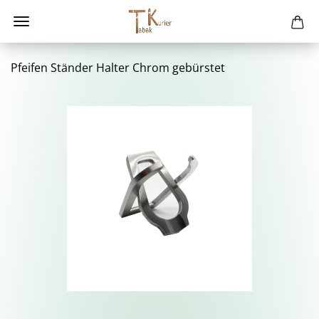
Pfei­fen Stän­der Hal­ter Chrom ge­bürs­tet