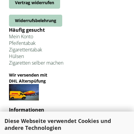
Vertrag widerrufen
Widerrufsbelehrung
Häufig gesucht
Mein Konto
Pfeifentabak
Zigarettentabak
Hülsen
Zigaretten selber machen
Wir versenden mit
DHL Alterspüfung
Informationen
Sitemap
Diese Webseite verwendet Cookies und
Jugendschutz
andere Technologien
Bild und Markenrechte