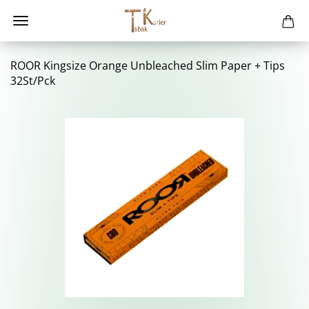
ROOR Kingsi­ze Oran­ge Un­bleached Slim Paper + Tips
32St/Pck