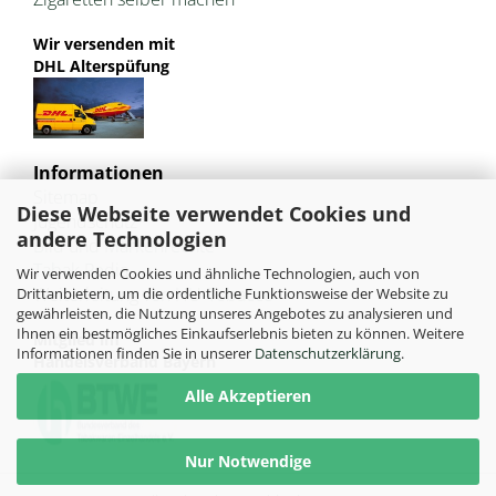
Wir versenden mit
DHL Alterspüfung
Informationen
Sitemap
Diese Webseite verwendet Cookies und
Jugendschutz
andere Technologien
Bild und Markenrechte
Tabak Pedia
Wir verwenden Cookies und ähnliche Technologien, auch von
Weiterleitung von HU-Tobacco
Drittanbietern, um die ordentliche Funktionsweise der Website zu
gewährleisten, die Nutzung unseres Angebotes zu analysieren und
Ihnen ein bestmögliches Einkaufserlebnis bieten zu können. Weitere
Mitglied im
Informationen finden Sie in unserer
Datenschutzerklärung
.
Handelsverband Bayern
Alle Akzeptieren
Nur Notwendige