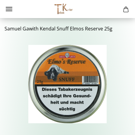
Sa­mu­el Ga­with Ken­dal Snuff Elmos Re­ser­ve 25g