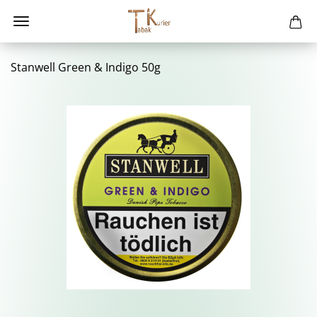
Stan­well Green & In­di­go 50g