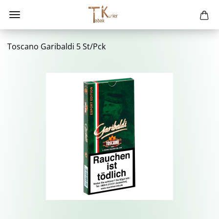
Tos­ca­no Ga­ri­bal­di 5 St/Pck