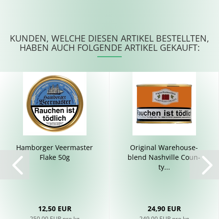
KUNDEN, WELCHE DIESEN ARTIKEL BESTELLTEN,
HABEN AUCH FOLGENDE ARTIKEL GEKAUFT:
Ham­bor­ger Veer­mas­ter
Ori­gi­nal Ware­house­
Flake 50g
blend Nash­ville Co­un­
ty...
12,50 EUR
24,90 EUR
250,00 EUR pro kg
249,00 EUR pro kg