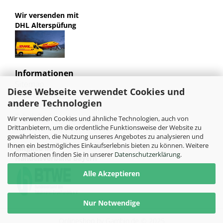
Wir versenden mit
DHL Alterspüfung
Informationen
Sitemap
Diese Webseite verwendet Cookies und
Jugendschutz
andere Technologien
Bild und Markenrechte
Tabak Pedia
Wir verwenden Cookies und ähnliche Technologien, auch von
Weiterleitung von HU-Tobacco
Drittanbietern, um die ordentliche Funktionsweise der Website zu
gewährleisten, die Nutzung unseres Angebotes zu analysieren und
Ihnen ein bestmögliches Einkaufserlebnis bieten zu können. Weitere
Mitglied im
Informationen finden Sie in unserer
Datenschutzerklärung
.
Handelsverband Bayern
Alle Akzeptieren
Nur Notwendige
Onlineshop
by Gambio.de © 2025