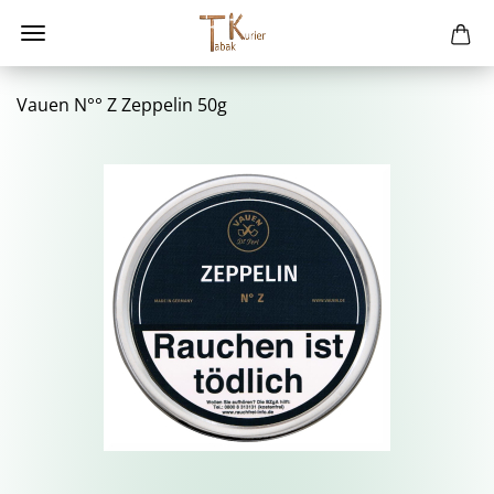
Vauen N°° Z Zep­pe­lin 50g