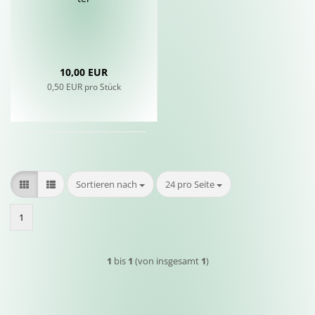
10,00 EUR
0,50 EUR pro Stück
Sortieren nach
pro Seite
Sortieren nach
24 pro Seite
1
1
bis
1
(von insgesamt
1
)