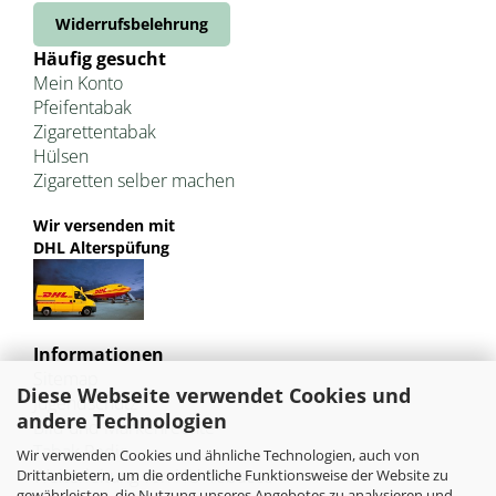
Widerrufsbelehrung
Häufig gesucht
Mein Konto
Pfeifentabak
Zigarettentabak
Hülsen
Zigaretten selber machen
Wir versenden mit
DHL Alterspüfung
Informationen
Sitemap
Diese Webseite verwendet Cookies und
Jugendschutz
andere Technologien
Bild und Markenrechte
Tabak Pedia
Wir verwenden Cookies und ähnliche Technologien, auch von
Weiterleitung von HU-Tobacco
Drittanbietern, um die ordentliche Funktionsweise der Website zu
gewährleisten, die Nutzung unseres Angebotes zu analysieren und